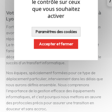
le contrôle sur ceux
que vous souhaitez
Votre transfert informatique sans faille à
activer
Lyon
Fort de nombreuses expériences avec nos clients, nous
Paramètres des cookies
avons perfectionné des services sur mesure pour
répondre aux besoins spécifiques.
Accepter et fermer
Le transfert informatique est un processus qui nous est
familier. Il s'agit d'un suivi continu, depuis la
décentralisation jusqu'à la redistribution, assurant ainsi le
succès d'un transfert informatique.
Nos équipes, spécialement formées pour ce type de
déplacement particulier, interviennent dans les délais que
nous aurons définis ensemble. Nous comprenons
l'importance de la gestion efficace des équipements
informatiques, et c'est pourquoi nous mettons en œuvre
des protocoles précis pour assurer une transition en
douceur et sans accroc.