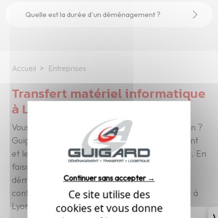
Quelle est la durée d'un déménagement ?
Accueil
Entreprises
Transfert matériel informatique
à Lyon
Vous préparez un transfert informatique à Lyon ?
Guigard vous accompagne pour le déplacement
et le transport de votre matériel informatique. En
faisant appel à un professionnel du
Continuer sans accepter →
déménagement, vous assurerez sécurité et
continuité lors de votre transfert informatique à
Ce site utilise des
Lyon.
cookies et vous donne