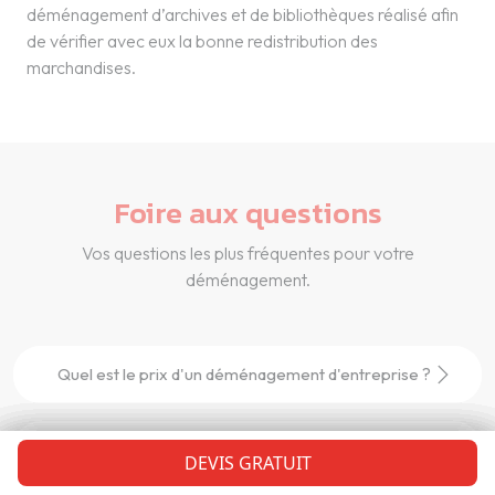
déménagement d’archives et de bibliothèques réalisé afin
de vérifier avec eux la bonne redistribution des
marchandises.
Foire aux questions
Vos questions les plus fréquentes pour votre
déménagement.
Quel est le prix d'un déménagement d'entreprise ?
Quel type de déménagement peut réaliser
DEVIS GRATUIT
DEVIS GRATUIT
DEVIS GRATUIT
DEVIS GRATUIT
DEVIS GRATUIT
DEVIS GRATUIT
DEVIS GRATUIT
Guigard Déménagements ?